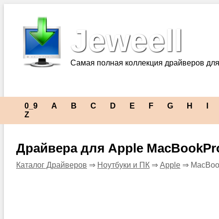
Jeweell
Самая полная коллекция драйверов для
0_9
A
B
C
D
E
F
G
H
I
Z
Драйвера для Apple MacBookPr
Каталог Драйверов
⇒
Ноутбуки и ПК
⇒
Apple
⇒ MacBoo