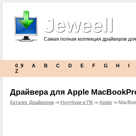
Jeweell
Самая полная коллекция драйверов для
0_9
A
B
C
D
E
F
G
H
I
Z
Драйвера для Apple MacBookPr
Каталог Драйверов
⇒
Ноутбуки и ПК
⇒
Apple
⇒ MacBoo