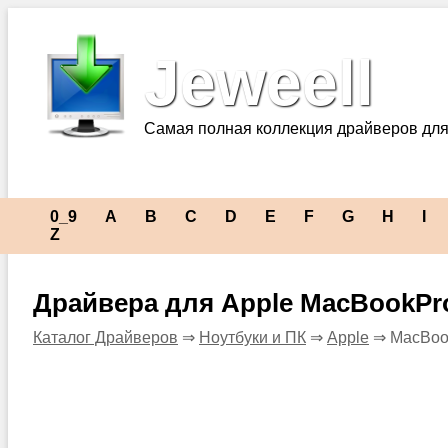
Jeweell
Самая полная коллекция драйверов для
0_9
A
B
C
D
E
F
G
H
I
Z
Драйвера для Apple MacBookPr
Каталог Драйверов
⇒
Ноутбуки и ПК
⇒
Apple
⇒ MacBoo