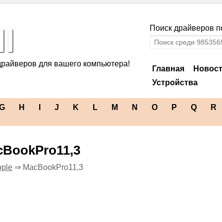
l
Поиск драйверов по
драйверов для вашего компьютера!
Главная
Новос
Устройства
G
H
I
J
K
L
M
N
O
P
Q
R
cBookPro11,3
ple
⇒ MacBookPro11,3