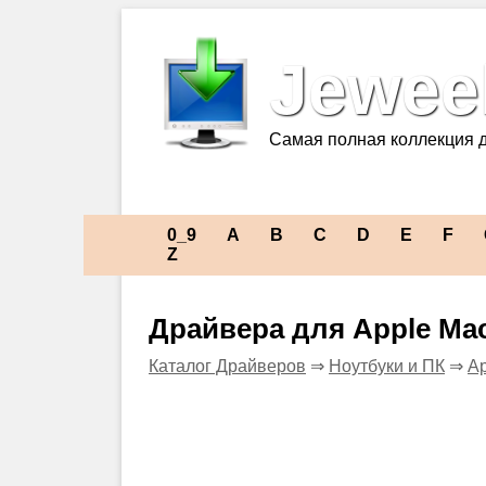
Jeweel
Самая полная коллекция 
0_9
A
B
C
D
E
F
Z
Драйвера для Apple Ma
Каталог Драйверов
⇒
Ноутбуки и ПК
⇒
Ap