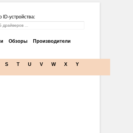
 ID-устройства:
ти
Обзоры
Производители
S
T
U
V
W
X
Y