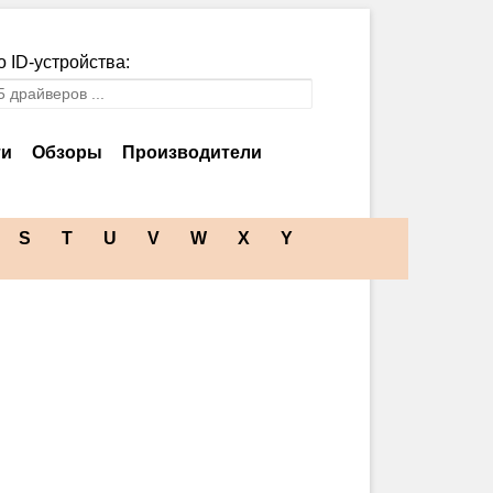
 ID-устройства:
ти
Обзоры
Производители
S
T
U
V
W
X
Y