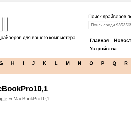
l
Поиск драйверов по
драйверов для вашего компьютера!
Главная
Новос
Устройства
G
H
I
J
K
L
M
N
O
P
Q
R
cBookPro10,1
ple
⇒ MacBookPro10,1