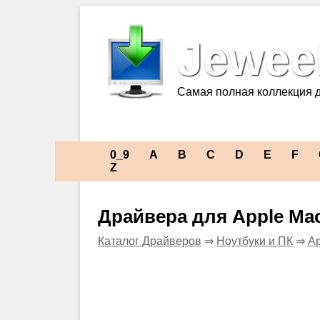
Jeweel
Самая полная коллекция 
0_9
A
B
C
D
E
F
Z
Драйвера для Apple Ma
Каталог Драйверов
⇒
Ноутбуки и ПК
⇒
Ap