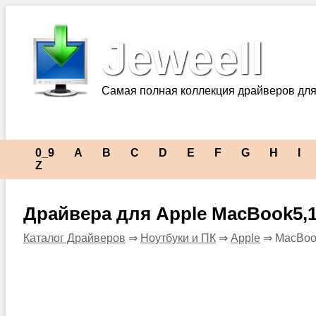
Jeweell
Самая полная коллекция драйверов для
0_9
A
B
C
D
E
F
G
H
I
Z
Драйвера для Apple MacBook5,
Каталог Драйверов
⇒
Ноутбуки и ПК
⇒
Apple
⇒ MacBoo