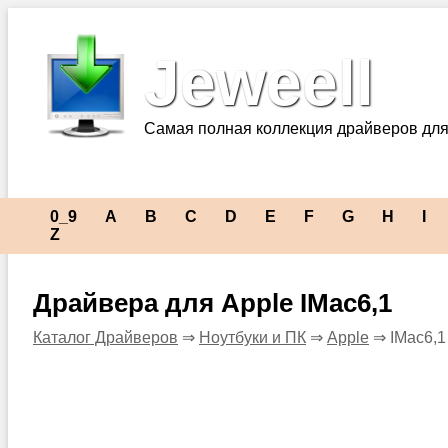
Jeweell
Самая полная коллекция драйверов для
0_9
A
B
C
D
E
F
G
H
I
Z
Драйвера для Apple IMac6,1
Каталог Драйверов
⇒
Ноутбуки и ПК
⇒
Apple
⇒ IMac6,1