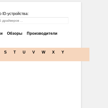
 ID-устройства:
ти
Обзоры
Производители
S
T
U
V
W
X
Y