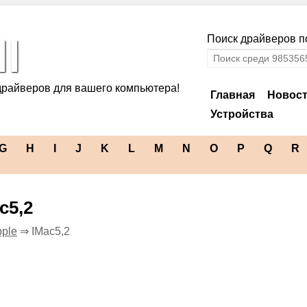
l
Поиск драйверов по
драйверов для вашего компьютера!
Главная
Новос
Устройства
G
H
I
J
K
L
M
N
O
P
Q
R
c5,2
ple
⇒ IMac5,2