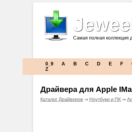
Jeweel
Самая полная коллекция 
0_9
A
B
C
D
E
F
Z
Драйвера для Apple IMa
Каталог Драйверов
⇒
Ноутбуки и ПК
⇒
Ap