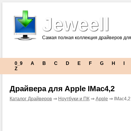
Jeweell
Самая полная коллекция драйверов для
0_9
A
B
C
D
E
F
G
H
I
Z
Драйвера для Apple IMac4,2
Каталог Драйверов
⇒
Ноутбуки и ПК
⇒
Apple
⇒ IMac4,2