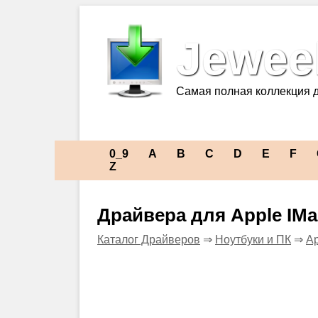
Jeweel
Самая полная коллекция 
0_9
A
B
C
D
E
F
Z
Драйвера для Apple IMa
Каталог Драйверов
⇒
Ноутбуки и ПК
⇒
Ap