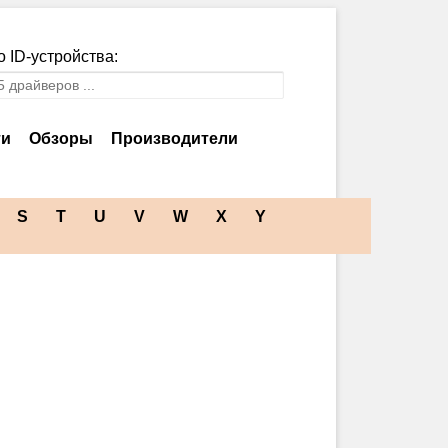
 ID-устройства:
ти
Обзоры
Производители
S
T
U
V
W
X
Y