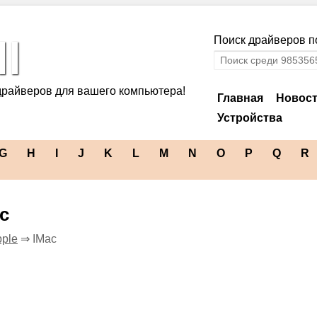
l
Поиск драйверов по
драйверов для вашего компьютера!
Главная
Новос
Устройства
G
H
I
J
K
L
M
N
O
P
Q
R
c
ple
⇒ IMac