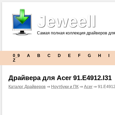
Jeweell
Самая полная коллекция драйверов для
0_9
A
B
C
D
E
F
G
H
I
Z
Драйвера для Acer 91.E4912.I31
Каталог Драйверов
⇒
Ноутбуки и ПК
⇒
Acer
⇒ 91.E4912