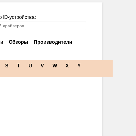
 ID-устройства:
ти
Обзоры
Производители
S
T
U
V
W
X
Y