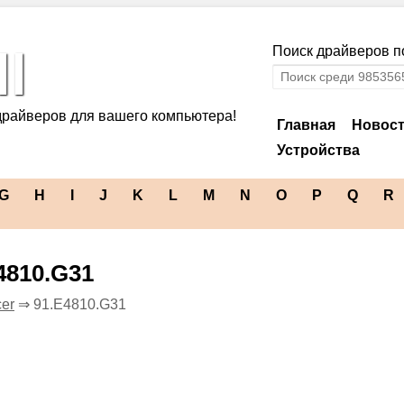
l
Поиск драйверов по
драйверов для вашего компьютера!
Главная
Новос
Устройства
G
H
I
J
K
L
M
N
O
P
Q
R
4810.G31
er
⇒ 91.E4810.G31