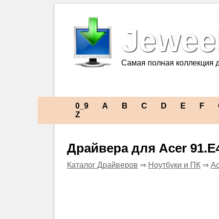
Jeweel
Самая полная коллекция 
0_9
A
B
C
D
E
F
Z
Драйвера для Acer 91.E
Каталог Драйверов
⇒
Ноутбуки и ПК
⇒
Ac