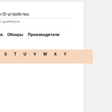
 ID-устройства:
ти
Обзоры
Производители
S
T
U
V
W
X
Y