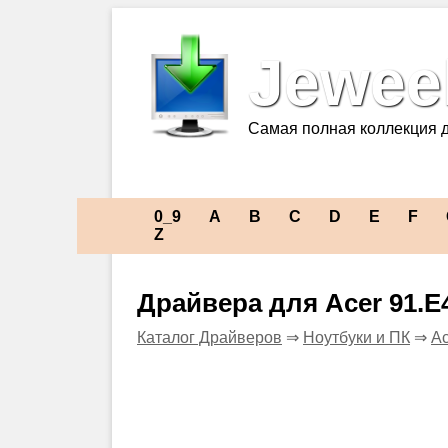
Jeweel
Самая полная коллекция 
0_9
A
B
C
D
E
F
Z
Драйвера для Acer 91.E
Каталог Драйверов
⇒
Ноутбуки и ПК
⇒
Ac