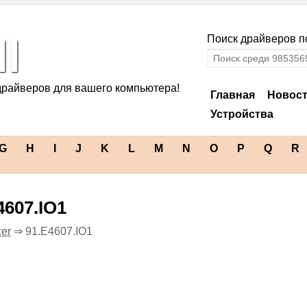
l
Поиск драйверов по
драйверов для вашего компьютера!
Главная
Новос
Устройства
G
H
I
J
K
L
M
N
O
P
Q
R
4607.IO1
er
⇒ 91.E4607.IO1