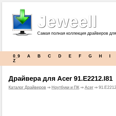
Jeweell
Самая полная коллекция драйверов для
0_9
A
B
C
D
E
F
G
H
I
Z
Драйвера для Acer 91.E2212.I81
Каталог Драйверов
⇒
Ноутбуки и ПК
⇒
Acer
⇒ 91.E2212