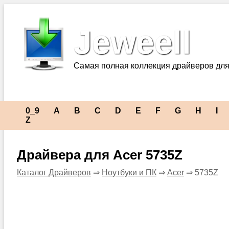
Jeweell
Самая полная коллекция драйверов для
0_9
A
B
C
D
E
F
G
H
I
Z
Драйвера для Acer 5735Z
Каталог Драйверов
⇒
Ноутбуки и ПК
⇒
Acer
⇒ 5735Z