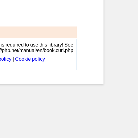
.
s required to use this library! See
://php.net/manual/en/book.curl.php
policy
|
Cookie policy