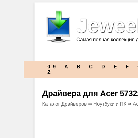
Jeweel
Самая полная коллекция 
0_9
A
B
C
D
E
F
Z
Драйвера для Acer 5732
Каталог Драйверов
⇒
Ноутбуки и ПК
⇒
Ac