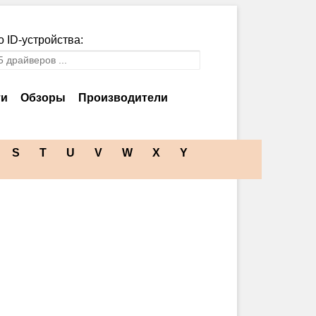
 ID-устройства:
ти
Обзоры
Производители
S
T
U
V
W
X
Y