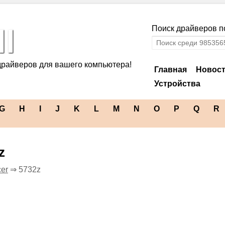
l
Поиск драйверов по
драйверов для вашего компьютера!
Главная
Новос
Устройства
G
H
I
J
K
L
M
N
O
P
Q
R
z
er
⇒ 5732z