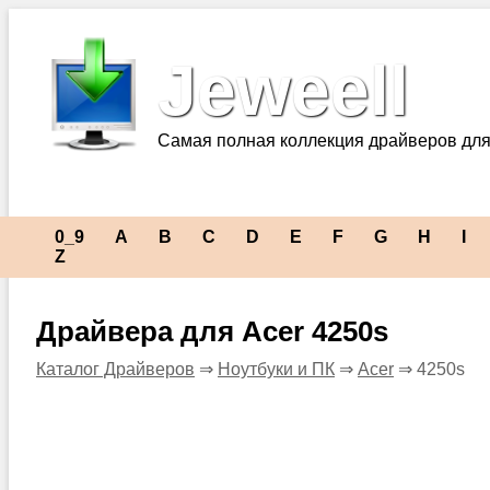
Jeweell
Самая полная коллекция драйверов для
0_9
A
B
C
D
E
F
G
H
I
Z
Драйвера для Acer 4250s
Каталог Драйверов
⇒
Ноутбуки и ПК
⇒
Acer
⇒ 4250s