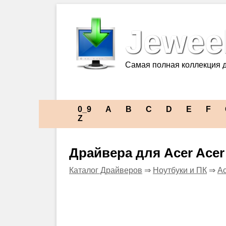
Jeweel
Самая полная коллекция 
0_9
A
B
C
D
E
F
Z
Драйвера для Acer Acer
Каталог Драйверов
⇒
Ноутбуки и ПК
⇒
Ac