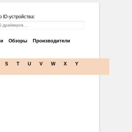
 ID-устройства:
ти
Обзоры
Производители
S
T
U
V
W
X
Y