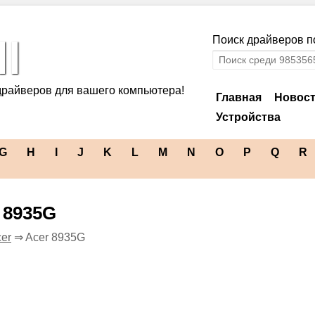
l
Поиск драйверов по
драйверов для вашего компьютера!
Главная
Новос
Устройства
G
H
I
J
K
L
M
N
O
P
Q
R
 8935G
er
⇒ Acer 8935G