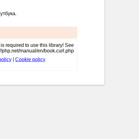
утбука.
s required to use this library! See
://php.net/manual/en/book.curl.php
policy
|
Cookie policy