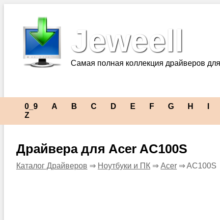
Jeweell
Самая полная коллекция драйверов для
0_9
A
B
C
D
E
F
G
H
I
Z
Драйвера для Acer AC100S
Каталог Драйверов
⇒
Ноутбуки и ПК
⇒
Acer
⇒ AC100S