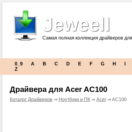
Jeweell
Самая полная коллекция драйверов для
0_9
A
B
C
D
E
F
G
H
I
Z
Драйвера для Acer AC100
Каталог Драйверов
⇒
Ноутбуки и ПК
⇒
Acer
⇒ AC100