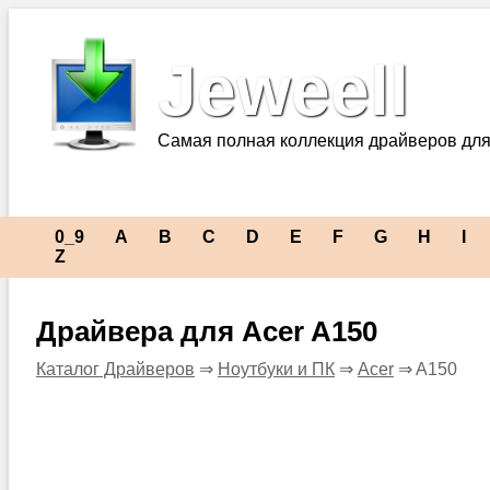
Jeweell
Самая полная коллекция драйверов для
0_9
A
B
C
D
E
F
G
H
I
Z
Драйвера для Acer A150
Каталог Драйверов
⇒
Ноутбуки и ПК
⇒
Acer
⇒ A150