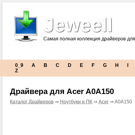
Jeweell
Самая полная коллекция драйверов для
0_9
A
B
C
D
E
F
G
H
I
Z
Драйвера для Acer A0A150
Каталог Драйверов
⇒
Ноутбуки и ПК
⇒
Acer
⇒ A0A150