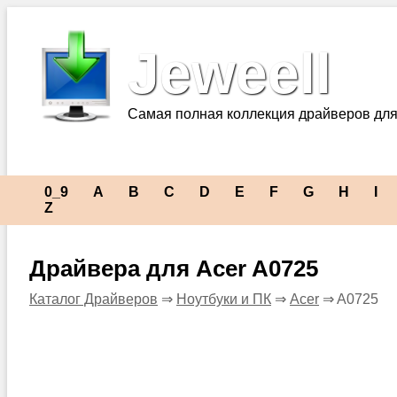
Jeweell
Самая полная коллекция драйверов для
0_9
A
B
C
D
E
F
G
H
I
Z
Драйвера для Acer A0725
Каталог Драйверов
⇒
Ноутбуки и ПК
⇒
Acer
⇒ A0725