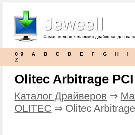
Jeweell
Самая полная коллекция драйверов для ваш
0_9
A
B
C
D
E
F
G
H
I
Z
Olitec Arbitrage PCI
Каталог Драйверов
⇒
Ма
OLITEC
⇒ Olitec Arbitrag