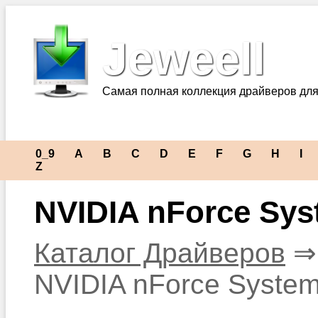
Jeweell
Самая полная коллекция драйверов для
0_9
A
B
C
D
E
F
G
H
I
Z
NVIDIA nForce Sy
Каталог Драйверов
NVIDIA nForce Syste