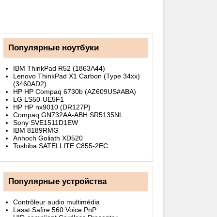
Популярные ноутбуки
IBM ThinkPad R52 (1863A44)
Lenovo ThinkPad X1 Carbon (Type 34xx)
(3460AD2)
HP HP Compaq 6730b (AZ609US#ABA)
LG LS50-UE5F1
HP HP nx9010 (DR127P)
Compaq GN732AA-ABH SR5135NL
Sony SVE1511D1EW
IBM 8189RMG
Anhoch Goliath XD520
Toshiba SATELLITE C855-2EC
Популярные устройства
Contrôleur audio multimédia
Lasat Safire 560 Voice PnP