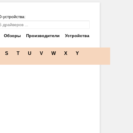
D-устройства:
Обзоры
Производители
Устройства
S
T
U
V
W
X
Y