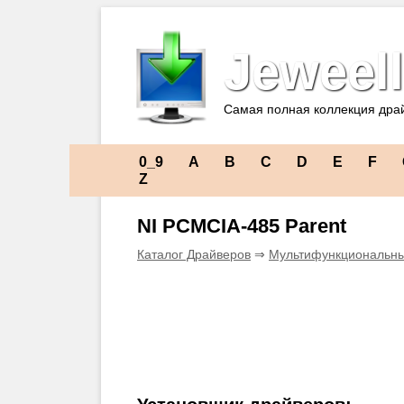
Jeweell
Самая полная коллекция дра
0_9
A
B
C
D
E
F
Z
NI PCMCIA-485 Parent
Каталог Драйверов
⇒
Мультифункциональны