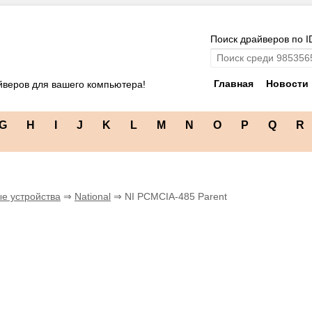
Поиск драйверов по I
Главная
Новости
йверов для вашего компьютера!
G
H
I
J
K
L
M
N
O
P
Q
R
е устройства
⇒
National
⇒ NI PCMCIA-485 Parent