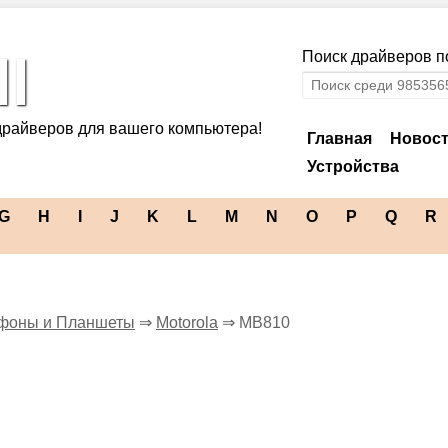
l
Поиск драйверов по
драйверов для вашего компьютера!
Главная
Новос
Устройства
G
H
I
J
K
L
M
N
O
P
Q
R
фоны и Планшеты
⇒
Motorola
⇒ MB810