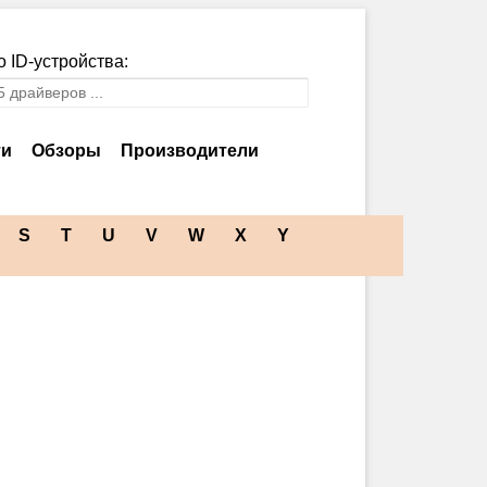
 ID-устройства:
ти
Обзоры
Производители
S
T
U
V
W
X
Y