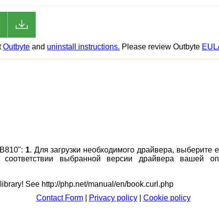
t
Outbyte
and
uninstall instructions.
Please review Outbyte
EUL
MB810":
1
. Для загрузки необходимого драйвера, выберите е
 в соответствии выбранной версии драйвера вашей о
 library! See http://php.net/manual/en/book.curl.php
Contact Form
|
Privacy policy
|
Cookie policy