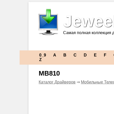
Jeweel
Самая полная коллекция 
0_9
A
B
C
D
E
F
Z
MB810
Каталог Драйверов
⇒
Мобильные Теле