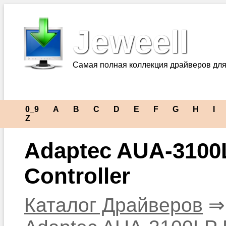
Jeweell
Самая полная коллекция драйверов для
0_9
A
B
C
D
E
F
G
H
I
Z
Adaptec AUA-3100
Controller
Каталог Драйверов