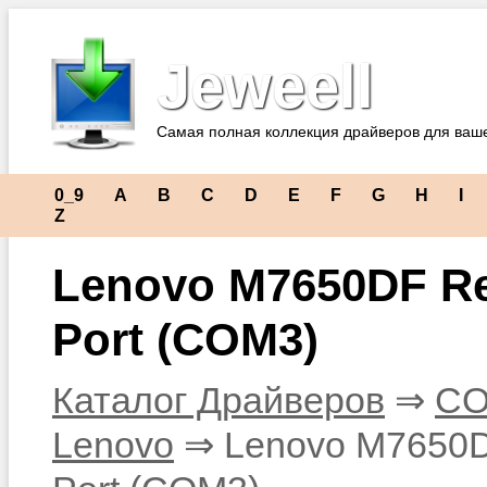
Jeweell
Самая полная коллекция драйверов для ваш
0_9
A
B
C
D
E
F
G
H
I
Z
Lenovo M7650DF R
Port (COM3)
Каталог Драйверов
⇒
CO
Lenovo
⇒ Lenovo M7650D