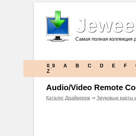
Jeweel
Самая полная коллекция 
0_9
A
B
C
D
E
F
Z
Audio/Video Remote Co
Каталог Драйверов
⇒
Звуковые карты 