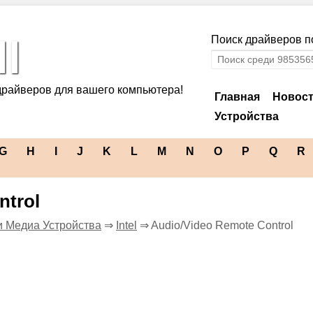
l
Поиск драйверов по
драйверов для вашего компьютера!
Главная
Новос
Устройства
G
H
I
J
K
L
M
N
O
P
Q
R
ntrol
и Медиа Устройства
⇒
Intel
⇒ Audio/Video Remote Control