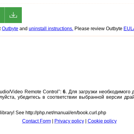
t
Outbyte
and
uninstall instructions.
Please review Outbyte
EUL
dio/Video Remote Control":
6
. Для загрузки необходимого 
алуйста, убедитесь в соответствии выбранной версии др
 library! See http://php.net/manual/en/book.curl.php
Contact Form
|
Privacy policy
|
Cookie policy