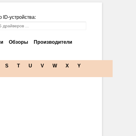
 ID-устройства:
ти
Обзоры
Производители
S
T
U
V
W
X
Y