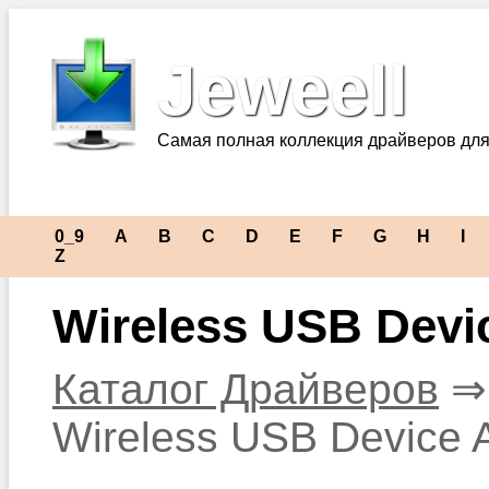
Jeweell
Самая полная коллекция драйверов для
0_9
A
B
C
D
E
F
G
H
I
Z
Wireless USB Devi
Каталог Драйверов
Wireless USB Device 