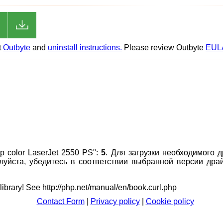
t
Outbyte
and
uninstall instructions.
Please review Outbyte
EUL
 color LaserJet 2550 PS":
5
. Для загрузки необходимого 
алуйста, убедитесь в соответствии выбранной версии др
 library! See http://php.net/manual/en/book.curl.php
Contact Form
|
Privacy policy
|
Cookie policy