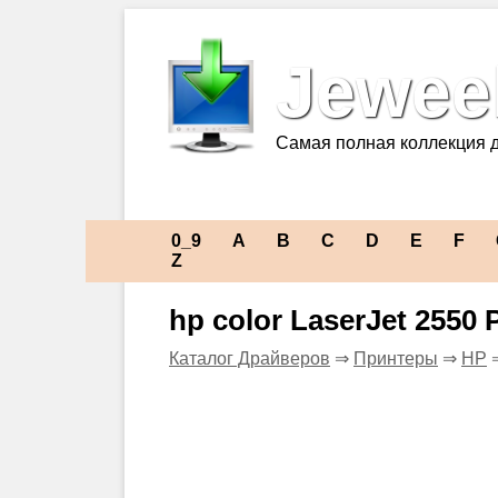
Jeweel
Самая полная коллекция 
0_9
A
B
C
D
E
F
Z
hp color LaserJet 2550 
Каталог Драйверов
⇒
Принтеры
⇒
HP
⇒