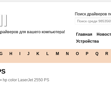
l
Поиск драйверов по
драйверов для вашего компьютера!
Главная
Новос
Устройства
G
H
I
J
K
L
M
N
O
P
Q
R
PS
 hp color LaserJet 2550 PS