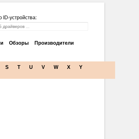
 ID-устройства:
ти
Обзоры
Производители
S
T
U
V
W
X
Y