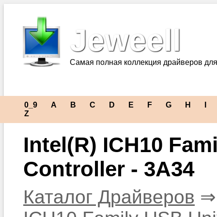
Jeweell
Самая полная коллекция драйверов для
0_9
A
B
C
D
E
F
G
H
I
Z
Intel(R) ICH10 Fam
Controller - 3A34
Каталог Драйверов