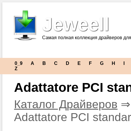
Jeweell
Самая полная коллекция драйверов для
0_9
A
B
C
D
E
F
G
H
I
Z
Adattatore PCI sta
Каталог Драйверов
Adattatore PCI standa