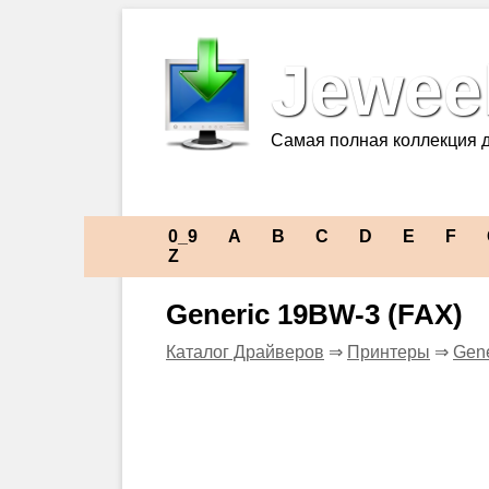
Jeweel
Самая полная коллекция 
0_9
A
B
C
D
E
F
Z
Generic 19BW-3 (FAX)
Каталог Драйверов
⇒
Принтеры
⇒
Gene