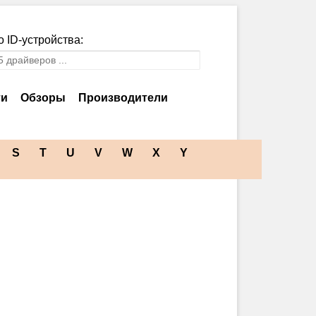
 ID-устройства:
ти
Обзоры
Производители
S
T
U
V
W
X
Y