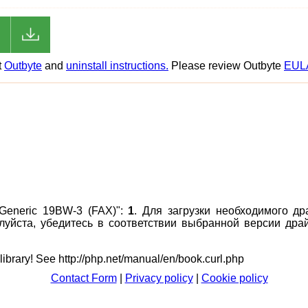
t
Outbyte
and
uninstall instructions.
Please review Outbyte
EUL
Generic 19BW-3 (FAX)":
1
. Для загрузки необходимого др
алуйста, убедитесь в соответствии выбранной версии др
 library! See http://php.net/manual/en/book.curl.php
Contact Form
|
Privacy policy
|
Cookie policy