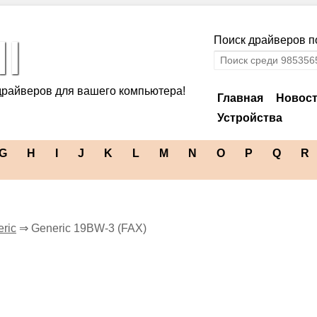
l
Поиск драйверов по
драйверов для вашего компьютера!
Главная
Новос
Устройства
G
H
I
J
K
L
M
N
O
P
Q
R
ric
⇒ Generic 19BW-3 (FAX)