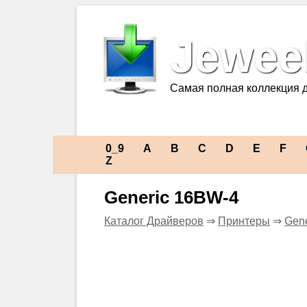
Jeweel
Самая полная коллекция 
0_9
A
B
C
D
E
F
Z
Generic 16BW-4
Каталог Драйверов
⇒
Принтеры
⇒
Gene