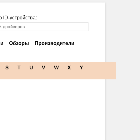
 ID-устройства:
ти
Обзоры
Производители
S
T
U
V
W
X
Y