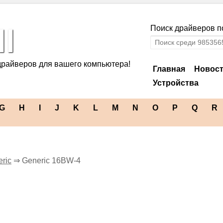
l
Поиск драйверов по
драйверов для вашего компьютера!
Главная
Новос
Устройства
G
H
I
J
K
L
M
N
O
P
Q
R
ric
⇒ Generic 16BW-4