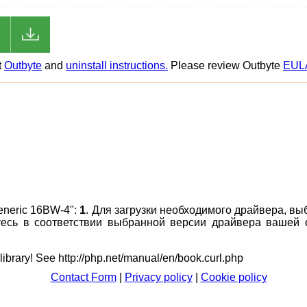
t
Outbyte
and
uninstall instructions.
Please review Outbyte
EUL
eneric 16BW-4":
1
. Для загрузки необходимого драйвера, вы
итесь в соответствии выбранной версии драйвера вашей
 library! See http://php.net/manual/en/book.curl.php
Contact Form
|
Privacy policy
|
Cookie policy