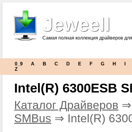
Jeweell
Самая полная коллекция драйверов для
0_9
A
B
C
D
E
F
G
H
I
Z
Intel(R) 6300ESB S
Каталог Драйверов
SMBus
⇒ Intel(R) 630