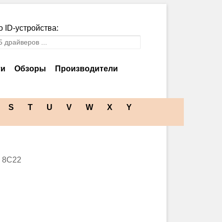
 ID-устройства:
ти
Обзоры
Производители
S
T
U
V
W
X
Y
- 8C22