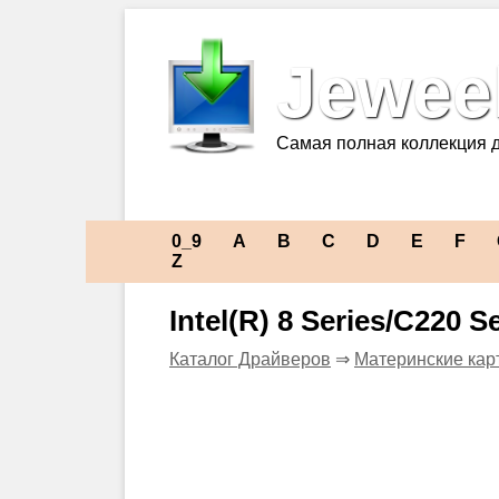
Jeweel
Самая полная коллекция 
0_9
A
B
C
D
E
F
Z
Intel(R) 8 Series/C220 
Каталог Драйверов
⇒
Материнские кар