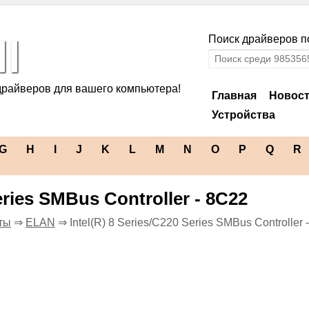
l
Поиск драйверов по
драйверов для вашего компьютера!
Главная
Новос
Устройства
G
H
I
J
K
L
M
N
O
P
Q
R
Series SMBus Controller - 8C22
ты
⇒
ELAN
⇒ Intel(R) 8 Series/C220 Series SMBus Controller 