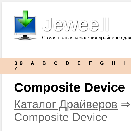
Jeweell
Самая полная коллекция драйверов для
0_9
A
B
C
D
E
F
G
H
I
Z
Composite Device
Каталог Драйверов
Composite Device