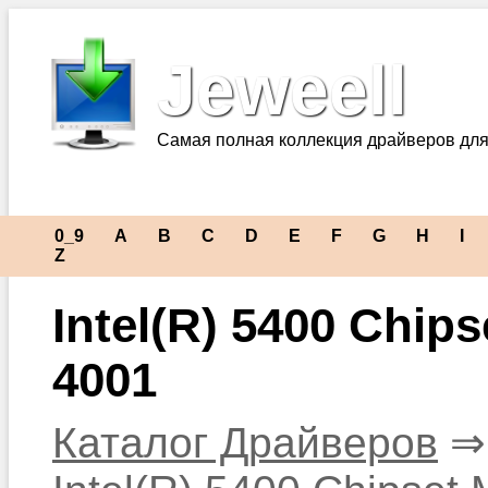
Jeweell
Самая полная коллекция драйверов для
0_9
A
B
C
D
E
F
G
H
I
Z
Intel(R) 5400 Chip
4001
Каталог Драйверов