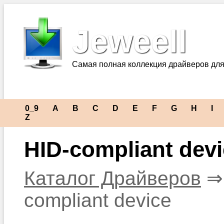
Jeweell
Самая полная коллекция драйверов для
0_9
A
B
C
D
E
F
G
H
I
Z
HID-compliant dev
Каталог Драйверов
compliant device