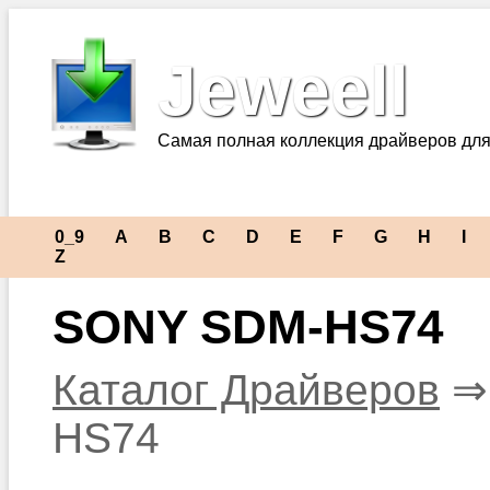
Jeweell
Самая полная коллекция драйверов для
0_9
A
B
C
D
E
F
G
H
I
Z
SONY SDM-HS74
Каталог Драйверов
HS74