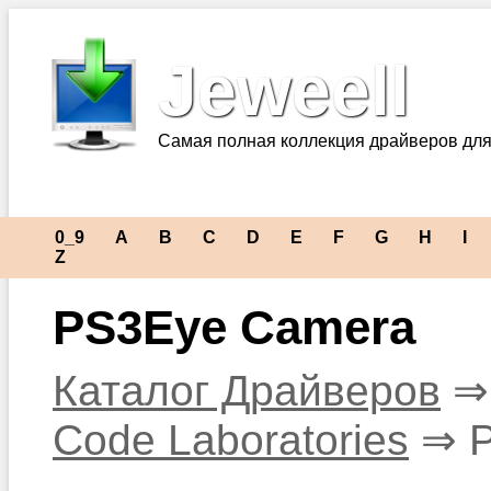
Jeweell
Самая полная коллекция драйверов для
0_9
A
B
C
D
E
F
G
H
I
Z
PS3Eye Camera
Каталог Драйверов
Code Laboratories
⇒ P