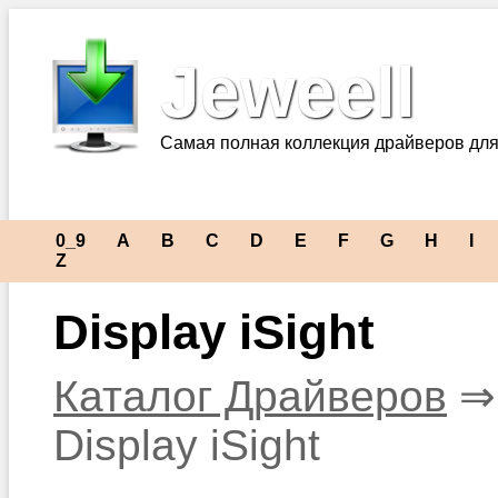
Jeweell
Самая полная коллекция драйверов для
0_9
A
B
C
D
E
F
G
H
I
Z
Display iSight
Каталог Драйверов
Display iSight