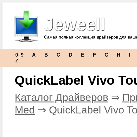
Jeweell
Самая полная коллекция драйверов для ваш
0_9
A
B
C
D
E
F
G
H
I
Z
QuickLabel Vivo To
Каталог Драйверов
⇒
Пр
Med
⇒ QuickLabel Vivo T