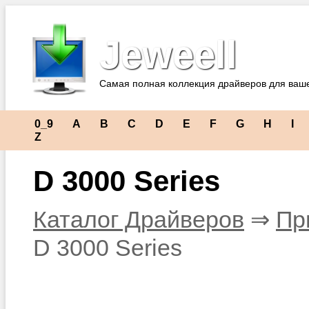
Jeweell
Самая полная коллекция драйверов для ваш
0_9
A
B
C
D
E
F
G
H
I
Z
D 3000 Series
Каталог Драйверов
⇒
Пр
D 3000 Series