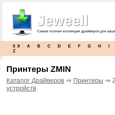
Jeweell
Самая полная коллекция драйверов для ваш
0_9
A
B
C
D
E
F
G
H
I
Z
Принтеры ZMIN
Каталог Драйверов
⇒
Принтеры
⇒ 
устройств