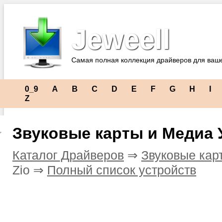
Jeweell
Самая полная коллекция драйверов для ваш
0_9
A
B
C
D
E
F
G
H
I
Z
Звуковые карты и Медиа 
Каталог Драйверов
⇒
Звуковые кар
Zio ⇒
Полный список устройств