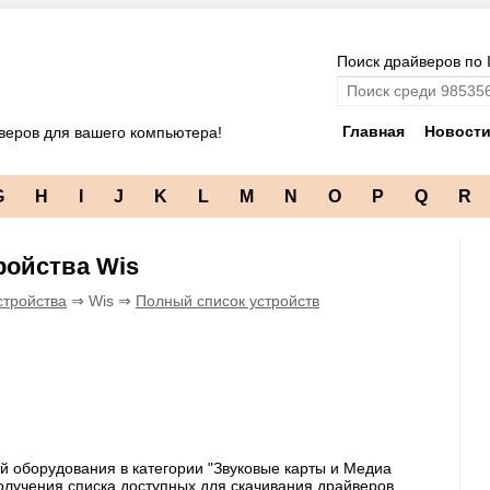
Поиск драйверов по 
Главная
Новост
веров для вашего компьютера!
G
H
I
J
K
L
M
N
O
P
Q
R
ройства Wis
стройства
⇒ Wis ⇒
Полный список устройств
й оборудования в категории "Звуковые карты и Медиа
получения списка доступных для скачивания драйверов,