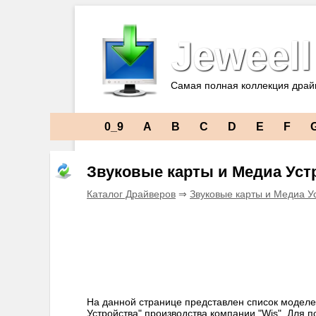
Jeweell
Самая полная коллекция драй
0_9
A
B
C
D
E
F
Звуковые карты и Медиа Уст
Каталог Драйверов
⇒
Звуковые карты и Медиа У
На данной странице представлен список моделе
Устройства" производства компании "Wis". Для 