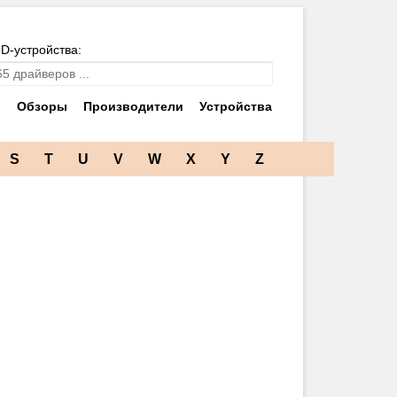
ID-устройства:
и
Обзоры
Производители
Устройства
S
T
U
V
W
X
Y
Z