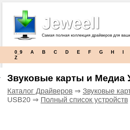
Jeweell
Самая полная коллекция драйверов для ваш
0_9
A
B
C
D
E
F
G
H
I
Z
Звуковые карты и Медиа 
Каталог Драйверов
⇒
Звуковые кар
USB20 ⇒
Полный список устройств